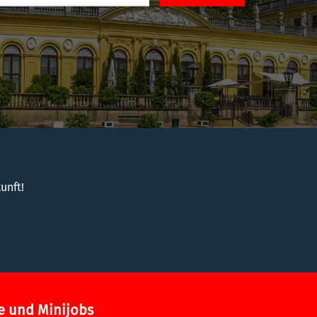
unft!
e und Minijobs