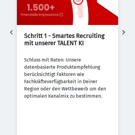
Schritt 1 - Smartes Recruiting 
S
mit unserer TALENT KI
D
Schluss mit Raten: Unsere
De
datenbasierte Produktempfehlung
re
al
berücksichtigt Faktoren wie
Be
nen
Fachkräfteverfügbarkeit in Deiner
ei
-
Region oder den Wettbewerb um den
zu
optimalen Kanalmix zu bestimmen.
.