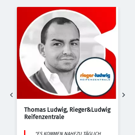
Thomas Ludwig, Rieger&Ludwig 
E
Reifenzentrale
d
D
"ES KOMMEN NAHEZU TÄGLICH