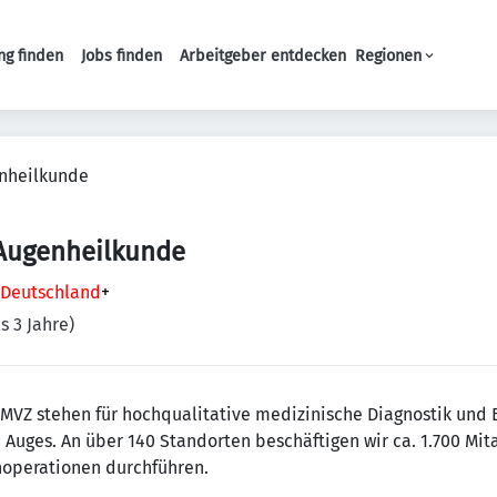
ng finden
Jobs finden
Arbeitgeber entdecken
Regionen
Haupt-Navigation
nheilkunde
Augenheilkunde
, Deutschland
+
s 3 Jahre)
MVZ stehen für hochqualitative medizinische Diagnostik und 
uges. An über 140 Standorten beschäftigen wir ca. 1.700 Mita
enoperationen durchführen.