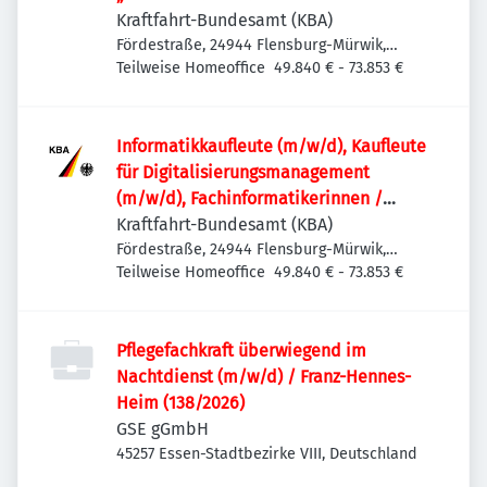
Kraftfahrt-Bundesamt (KBA)
Fördestraße, 24944 Flensburg-Mürwik,
Deutschland
Teilweise Homeoffice
49.840 € - 73.853 €
Informatik­kaufleute (m/w/d), Kaufleute
für Digitalisierungs­management
(m/w/d), Fachinformatikerinnen /
Fachinformatiker (m/w/d) oder
Kraftfahrt-Bundesamt (KBA)
vergleichbare IT-Ausbildung für den IT-
Fördestraße, 24944 Flensburg-Mürwik,
Deutschland
Teilweise Homeoffice
49.840 € - 73.853 €
Leitstand im Rechenzentrum
Pflegefachkraft überwiegend im
Nachtdienst (m/w/d) / Franz-Hennes-
Heim (138/2026)
GSE gGmbH
45257 Essen-Stadtbezirke VIII, Deutschland