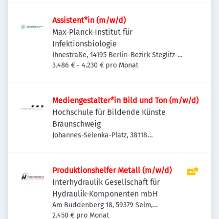
Assistent*in (m/w/d)
Max-Planck-Institut für
Infektionsbiologie
Ihnestraße, 14195 Berlin-Bezirk Steglitz-
Zehlendorf, Deutschland
3.486 € - 4.230 € pro Monat
Mediengestalter*in Bild und Ton (m/w/d)
Hochschule für Bildende Künste
Braunschweig
Johannes-Selenka-Platz, 38118
Braunschweig-Westliches Ringgebiet,
Deutschland
Produktionshelfer Metall (m/w/d)
Interhydraulik Gesellschaft für
Hydraulik-Komponenten mbH
Am Buddenberg 18, 59379 Selm,
Deutschland
2.450 € pro Monat