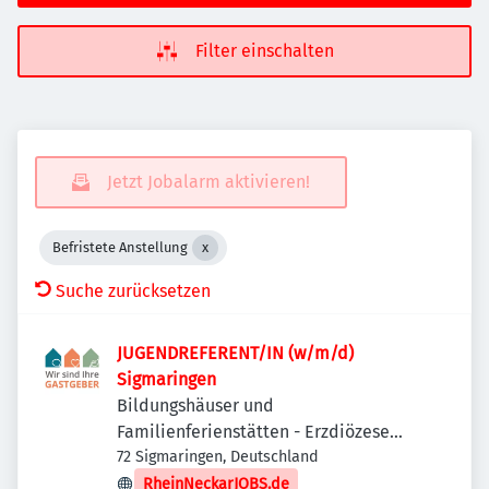
Filter einschalten
Jetzt Jobalarm aktivieren!
Befristete Anstellung
Suche zurücksetzen
JUGENDREFERENT/IN (w/m/d)
Sigmaringen
Bildungshäuser und
Familienferienstätten - Erzdiözese
Freiburg
72 Sigmaringen, Deutschland
RheinNeckarJOBS.de