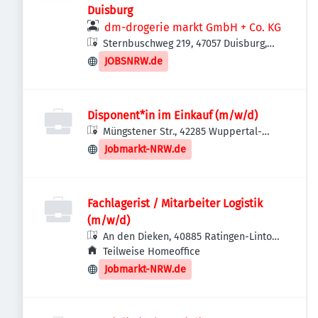
Duisburg
dm-drogerie markt GmbH + Co. KG
Sternbuschweg 219, 47057 Duisburg,
Deutschland
JOBSNRW.de
Disponent*in im Einkauf (m/w/d)
Müngstener Str., 42285 Wuppertal-
Barmen, Deutschland
Jobmarkt-NRW.de
Fachlagerist / Mitarbeiter Logistik
(m/w/d)
An den Dieken, 40885 Ratingen-Lintorf,
Deutschland
Teilweise Homeoffice
Jobmarkt-NRW.de