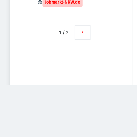
Deutschland
Jobmarkt-NRW.de
1
/
2