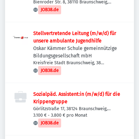
Braunschweig Nord
Bienroder Str. 8, 38110 Braunschweig,
Deutschland
JOB38.de
Stellvertretende Leitung (m/w/d) für
unsere ambulante Jugendhilfe
Oskar Kämmer Schule gemeinnützige
Bildungsgesellschaft mbH
Kreisfreie Stadt Braunschweig, 38
Braunschweig, Deutschland
JOB38.de
Sozialpäd. Assistent:in (m/w/d) für die
Krippengruppe
Görlitzstraße 17, 38124 Braunschweig,
Deutschland
3.100 € - 3.800 € pro Monat
JOB38.de