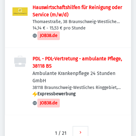
Hauswirtschaftshilfen für Reinigung oder
Service (m/w/d)
Thomaestraße, 38 Braunschweig-Westliches
Ringgebiet, Deutschland
14,14 € - 15,53 € pro Stunde
JOB38.de
PDL - PDL-Vertretung - ambulante Pflege,
38118 BS
Ambulante Krankenpflege 24 Stunden
GmbH
38118 Braunschweig-Westliches Ringgebiet,
Deutschland
Expressbewerbung
JOB38.de
1
/
21