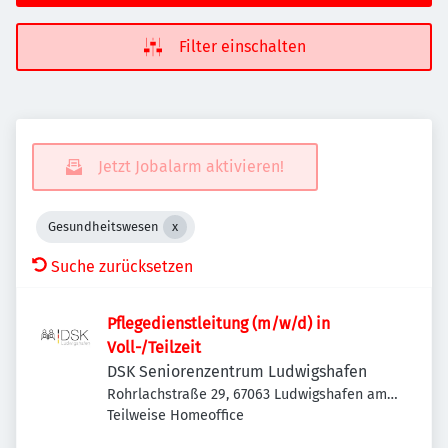
Filter einschalten
Jetzt Jobalarm aktivieren!
Gesundheitswesen
Suche zurücksetzen
Pflegedienstleitung (m/w/d) in
Voll-/Teilzeit
DSK Seniorenzentrum Ludwigshafen
Rohrlachstraße 29, 67063 Ludwigshafen am
Rhein, Deutschland
Teilweise Homeoffice