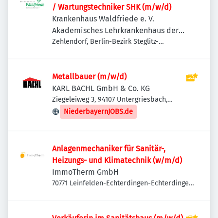
/ Wartungstechniker SHK (m/w/d)
Krankenhaus Waldfriede e. V.
Akademisches Lehrkrankenhaus der
Charité
Zehlendorf, Berlin-Bezirk Steglitz-
Zehlendorf, Deutschland
Metallbauer (m/w/d)
KARL BACHL GmbH & Co. KG
Ziegeleiweg 3, 94107 Untergriesbach,
Deutschland
NiederbayernJOBS.de
Anlagenmechaniker für Sanitär-,
Heizungs- und Klimatechnik (w/m/d)
ImmoTherm GmbH
70771 Leinfelden-Echterdingen-Echterdingen,
Deutschland