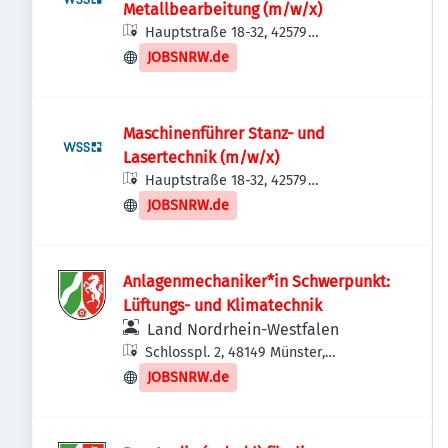
Metallbearbeitung (m/w/x)
Hauptstraße 18-32, 42579
Heiligenhaus, Deutschland
JOBSNRW.de
Maschinenführer Stanz- und
Lasertechnik (m/w/x)
Hauptstraße 18-32, 42579
Heiligenhaus, Deutschland
JOBSNRW.de
Anlagenmechaniker*in Schwerpunkt:
Lüftungs- und Klimatechnik
Land Nordrhein-Westfalen
Schlosspl. 2, 48149 Münster,
Deutschland
JOBSNRW.de