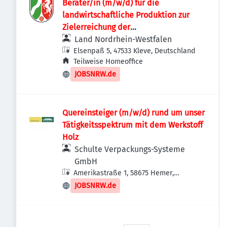
Berater/in (m/w/d) für die
landwirtschaftliche Produktion zur
Zielerreichung der
Wasserrahmenrichtlinie
Land Nordrhein-Westfalen
Elsenpaß 5, 47533 Kleve, Deutschland
Teilweise Homeoffice
JOBSNRW.de
Quereinsteiger (m/w/d) rund um unser
Tätigkeitsspektrum mit dem Werkstoff
Holz
Schulte Verpackungs-Systeme
GmbH
Amerikastraße 1, 58675 Hemer,
Deutschland
JOBSNRW.de