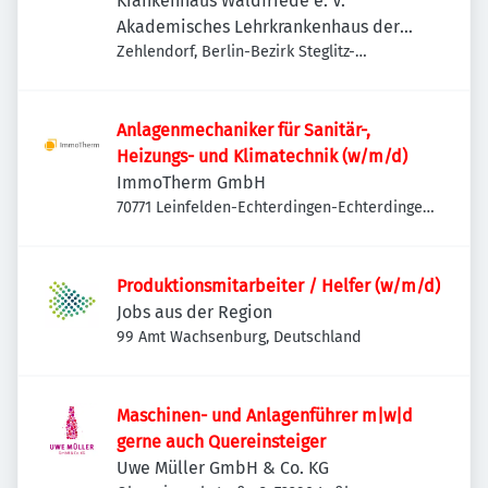
Krankenhaus Waldfriede e. V.
Akademisches Lehrkrankenhaus der
Charité
Zehlendorf, Berlin-Bezirk Steglitz-
Zehlendorf, Deutschland
Anlagenmechaniker für Sanitär-,
Heizungs- und Klimatechnik (w/m/d)
ImmoTherm GmbH
70771 Leinfelden-Echterdingen-Echterdingen,
Deutschland
Produktionsmitarbeiter / Helfer (w/m/d)
Jobs aus der Region
99 Amt Wachsenburg, Deutschland
Maschinen- und Anlagenführer m|w|d
gerne auch Quereinsteiger
Uwe Müller GmbH & Co. KG