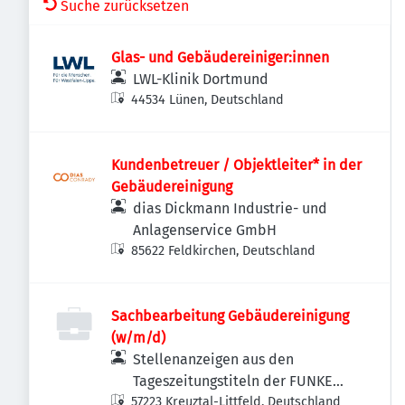
Suche zurücksetzen
Glas- und Gebäudereiniger:innen
LWL-Klinik Dortmund
44534 Lünen, Deutschland
Kundenbetreuer / Objektleiter* in der
Gebäudereinigung
dias Dickmann Industrie- und
Anlagenservice GmbH
85622 Feldkirchen, Deutschland
Sachbearbeitung Gebäudereinigung
(w/m/d)
Stellenanzeigen aus den
Tageszeitungstiteln der FUNKE
57223 Kreuztal-Littfeld, Deutschland
MEDIEN NRW