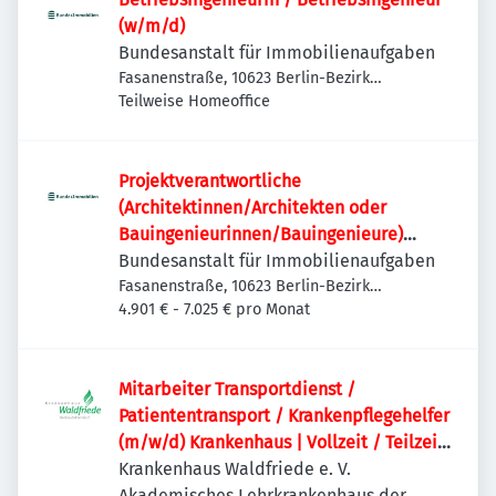
(w/m/d)
Bundesanstalt für Immobilienaufgaben
Fasanenstraße, 10623 Berlin-Bezirk
Charlottenburg-Wilmersdorf, Deutschland
Teilweise Homeoffice
Projektverantwortliche
(Architektinnen/Architekten oder
Bauingenieurinnen/Bauingenieure)
(w/m/d)
Bundesanstalt für Immobilienaufgaben
Fasanenstraße, 10623 Berlin-Bezirk
Charlottenburg-Wilmersdorf, Deutschland
4.901 € - 7.025 € pro Monat
Mitarbeiter Transportdienst /
Patiententransport / Krankenpflegehelfer
(m/w/d) Krankenhaus | Vollzeit / Teilzeit
möglich
Krankenhaus Waldfriede e. V.
Akademisches Lehrkrankenhaus der