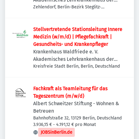
Charité
Zehlendorf, Berlin-Bezirk Steglitz-
Zehlendorf, Deutschland
Stellvertretende Stationsleitung Innere
Medizin (w/m/d) | Pflegefachkraft |
Gesundheits- und Krankenpfleger
Krankenhaus Waldfriede e. V.
Akademisches Lehrkrankenhaus der
Charité
Kreisfreie Stadt Berlin, Berlin, Deutschland
Fachkraft als Teamleitung für das
Tageszentrum (m/w/d)
Albert Schweitzer Stiftung - Wohnen &
Betreuen
Bahnhofstraße 32, 13129 Berlin, Deutschland
3.936,15 € - 4.191,12 € pro Monat
JOBSinBerlin.de