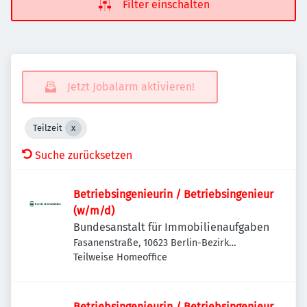
Filter einschalten
Jetzt Jobalarm aktivieren!
Teilzeit
Suche zurücksetzen
Betriebsingenieurin / Betriebsingenieur
(w/m/d)
Bundesanstalt für Immobilienaufgaben
Fasanenstraße, 10623 Berlin-Bezirk
Charlottenburg-Wilmersdorf, Deutschland
Teilweise Homeoffice
Betriebsingenieurin / Betriebsingenieur