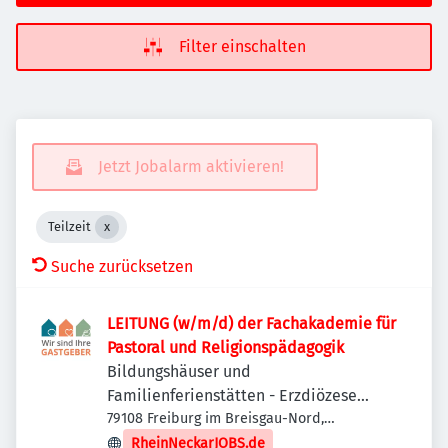
Filter einschalten
Jetzt Jobalarm aktivieren!
Teilzeit
Suche zurücksetzen
LEITUNG (w/m/d) der Fachakademie für
Pastoral und Religionspädagogik
Bildungshäuser und
Familienferienstätten - Erzdiözese
Freiburg
79108 Freiburg im Breisgau-Nord,
Deutschland
RheinNeckarJOBS.de