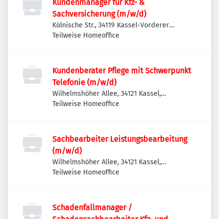
Kundenmanager für Kfz- &
Sachversicherung (m/w/d)
Kölnische Str., 34119 Kassel-Vorderer
Westen, Deutschland
Teilweise Homeoffice
Kundenberater Pflege mit Schwerpunkt
Telefonie (m/w/d)
Wilhelmshöher Allee, 34121 Kassel,
Deutschland
Teilweise Homeoffice
Sachbearbeiter Leistungsbearbeitung
(m/w/d)
Wilhelmshöher Allee, 34121 Kassel,
Deutschland
Teilweise Homeoffice
Schadenfallmanager /