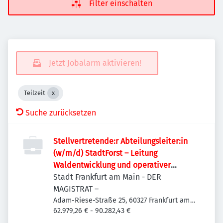
Filter einschalten
Jetzt Jobalarm aktivieren!
Teilzeit
Suche zurücksetzen
Stellvertretende:r Abteilungsleiter:in
(w/m/d) StadtForst – Leitung
Waldentwicklung und operativer
Forstbetrieb
Stadt Frankfurt am Main - DER
MAGISTRAT –
Adam-Riese-Straße 25, 60327 Frankfurt am
Main-Innenstadt I, Deutschland
62.979,26 € - 90.282,43 €