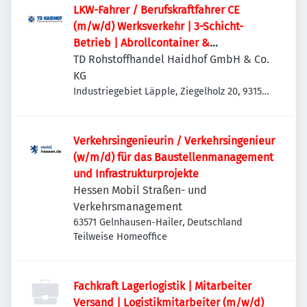
LKW-Fahrer / Berufskraftfahrer CE
(m/w/d) Werksverkehr | 3-Schicht-
Betrieb | Abrollcontainer &
Absetzmulden
TD Rohstoffhandel Haidhof GmbH & Co.
KG
Industriegebiet Läpple, Ziegelholz 20, 93158
Teublitz-Maxhütte, Deutschland
Verkehrsingenieurin / Verkehrsingenieur
(w/m/d) für das Baustellenmanagement
und Infrastrukturprojekte
Hessen Mobil Straßen- und
Verkehrsmanagement
63571 Gelnhausen-Hailer, Deutschland
Teilweise Homeoffice
Fachkraft Lagerlogistik | Mitarbeiter
Versand | Logistikmitarbeiter (m/w/d)