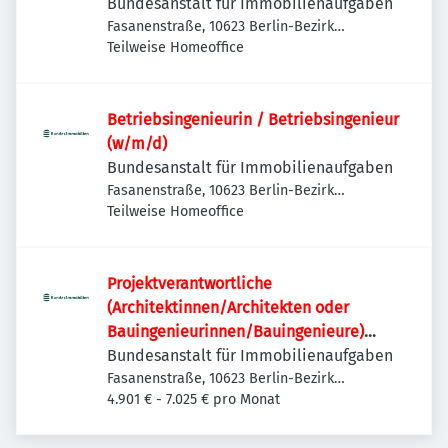
Bundesanstalt für Immobilienaufgaben
Fasanenstraße, 10623 Berlin-Bezirk
Charlottenburg-Wilmersdorf, Deutschland
Teilweise Homeoffice
Betriebsingenieurin / Betriebsingenieur
(w/m/d)
Bundesanstalt für Immobilienaufgaben
Fasanenstraße, 10623 Berlin-Bezirk
Charlottenburg-Wilmersdorf, Deutschland
Teilweise Homeoffice
Projektverantwortliche
(Architektinnen/Architekten oder
Bauingenieurinnen/Bauingenieure)
(w/m/d)
Bundesanstalt für Immobilienaufgaben
Fasanenstraße, 10623 Berlin-Bezirk
Charlottenburg-Wilmersdorf, Deutschland
4.901 € - 7.025 € pro Monat