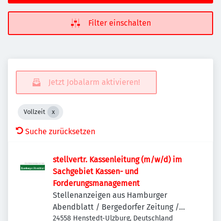
Filter einschalten
Jetzt Jobalarm aktivieren!
Vollzeit
Suche zurücksetzen
stellvertr. Kassenleitung (m/w/d) im
Sachgebiet Kassen- und
Forderungsmanagement
Stellenanzeigen aus Hamburger
Abendblatt / Bergedorfer Zeitung /
Hamburger Wochenblatt / Niendorfer
24558 Henstedt-Ulzburg, Deutschland