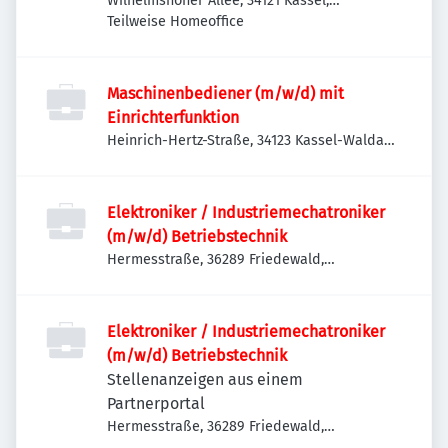
Wilhelmshöher Allee, 34121 Kassel,
Deutschland
Teilweise Homeoffice
Maschinenbediener (m/w/d) mit
Einrichterfunktion
Heinrich-Hertz-Straße, 34123 Kassel-Waldau,
Deutschland
Elektroniker / Industriemechatroniker
(m/w/d) Betriebstechnik
Hermesstraße, 36289 Friedewald,
Deutschland
Elektroniker / Industriemechatroniker
(m/w/d) Betriebstechnik
Stellenanzeigen aus einem
Partnerportal
Hermesstraße, 36289 Friedewald,
Deutschland